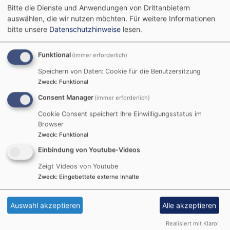
Bitte die Dienste und Anwendungen von Drittanbietern
Gemeindegottesdienste ist dies möglich. Sprechen
auswählen, die wir nutzen möchten.
Für weitere Informationen
Sie uns gerne an!
bitte unsere
Datenschutzhinweise
lesen.
Sie suchen Tipps zur Taufvorbereitung oder den
passenden Taufspruch?
Funktional
(immer erforderlich)
Speichern von Daten: Cookie für die Benutzersitzung
Mit der Taufapp „Taufbegleiter“
Zweck
:
Funktional
https://www.evangelisch.de/taufbegleiter/app
, auf
Consent Manager
(immer erforderlich)
der Seite unserer Landeskirche
https://taufe.bayern-
evangelisch.de/
und unter
Cookie Consent speichert Ihre Einwilligungsstatus im
https://www.taufspruch.de/step1.php#
finden Sie
Browser
Zweck
:
Funktional
viele hilfreiche Hinweise.
Einbindung von Youtube-Videos
Zeigt Videos von Youtube
Zweck
:
Eingebettete externe Inhalte
Auswahl akzeptieren
Alle akzeptieren
Realisiert mit Klaro!