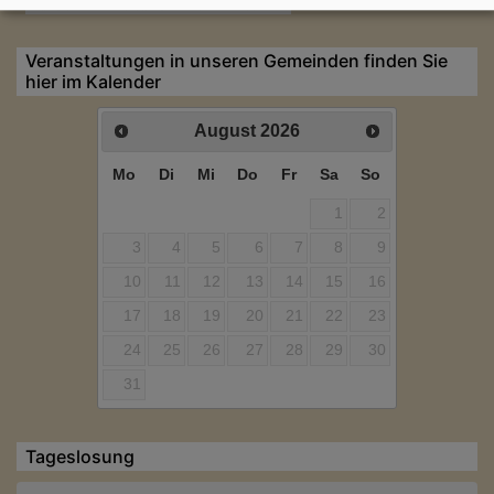
Veranstaltungen in unseren Gemeinden finden Sie
hier im Kalender
August
2026
Mo
Di
Mi
Do
Fr
Sa
So
1
2
3
4
5
6
7
8
9
10
11
12
13
14
15
16
17
18
19
20
21
22
23
24
25
26
27
28
29
30
31
Tageslosung