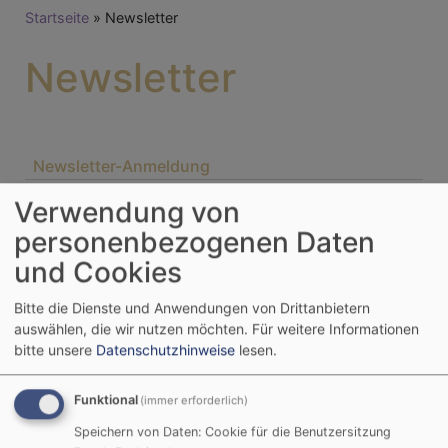
Breadcrumb
Startseite
Newsletter
Newsletter
Newsletter-Anmeldung
Verwendung von
Möchten Sie unseren Newsletter erhalten?
personenbezogenen Daten
Ihre E-Mail* :
und Cookies
Bitte die Dienste und Anwendungen von Drittanbietern
auswählen, die wir nutzen möchten.
Für weitere Informationen
bitte unsere
Datenschutzhinweise
lesen.
Funktional
(immer erforderlich)
Speichern von Daten: Cookie für die Benutzersitzung