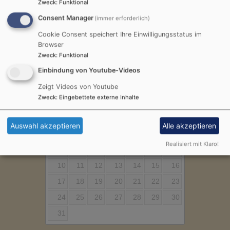
Zweck
:
Funktional
Consent Manager
(immer erforderlich)
Cookie Consent speichert Ihre Einwilligungsstatus im
Browser
Zweck
:
Funktional
Veranstaltungen in unseren Gemeinden finden Sie
Einbindung von Youtube-Videos
hier im Kalender
Zeigt Videos von Youtube
August
2026
Zweck
:
Eingebettete externe Inhalte
Mo
Di
Mi
Do
Fr
Sa
So
Auswahl akzeptieren
Alle akzeptieren
1
2
Realisiert mit Klaro!
3
4
5
6
7
8
9
10
11
12
13
14
15
16
17
18
19
20
21
22
23
24
25
26
27
28
29
30
31