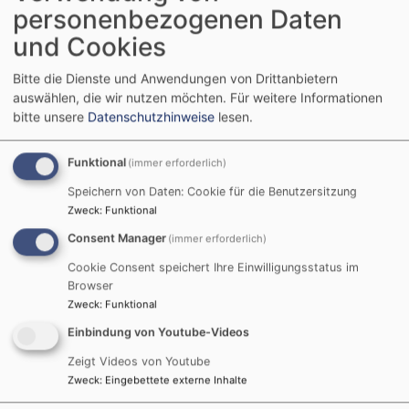
personenbezogenen Daten
Taizegebet , Popsong-Andacht, Tasting-
und Cookies
Gottesdienst, Themengottesdienst...
Bitte die Dienste und Anwendungen von Drittanbietern
Was auf dich wartet, findest du in den
auswählen, die wir nutzen möchten.
Für weitere Informationen
evangelischen Terminen und auf den social media -
bitte unsere
Datenschutzhinweise
lesen.
Kanälen der Kirchengemeinde:
Funktional
(immer erforderlich)
Facebook: Evangelische Kirchengemeinde “Zum
guten Hirten“ Dörfles-Esbach
Speichern von Daten: Cookie für die Benutzersitzung
Zweck
:
Funktional
Instagram: evangelisch.in.doerfles_esbach
Consent Manager
(immer erforderlich)
Churchpool- App: evang. Kirchengemeinde Dörfles-
Cookie Consent speichert Ihre Einwilligungsstatus im
Esbach
Browser
Zweck
:
Funktional
Einbindung von Youtube-Videos
Zeigt Videos von Youtube
Zweck
:
Eingebettete externe Inhalte