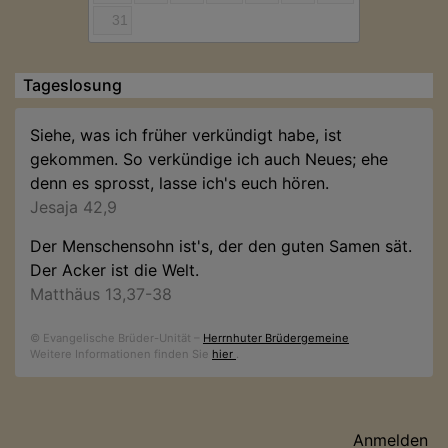
31
Tageslosung
Siehe, was ich früher verkündigt habe, ist
gekommen. So verkündige ich auch Neues; ehe
denn es sprosst, lasse ich's euch hören.
Jesaja 42,9
Der Menschensohn ist's, der den guten Samen sät.
Der Acker ist die Welt.
Matthäus 13,37-38
© Evangelische Brüder-Unität –
Herrnhuter Brüdergemeine
Weitere Informationen finden Sie
hier
.
Benutzermenü
Anmelden